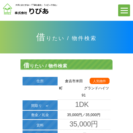
借
りたい / 物件検索
借
りたい / 物件検索
住所
倉吉市米田
人気物件
町 グランドハイツ
91
1DK
間取り ㎡
敷金／礼金
35,000円／35,000円
35,000円
賃料