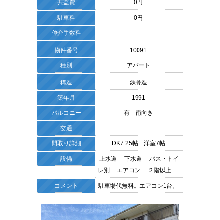
共益費
0円
駐車料
0円
仲介手数料
物件番号
10091
種別
アパート
構造
鉄骨造
築年月
1991
バルコニー
有 南向き
交通
間取り詳細
DK7.25帖 洋室7帖
設備
上水道 下水道 バス・トイ
レ別 エアコン ２階以上
コメント
駐車場代無料。エアコン1台。