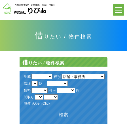
借
りたい / 物件検索
借
りたい / 物件検索
地域
種別
沿線
駅
賃料
円 ～
円
間取り
設備 ↓Open Click