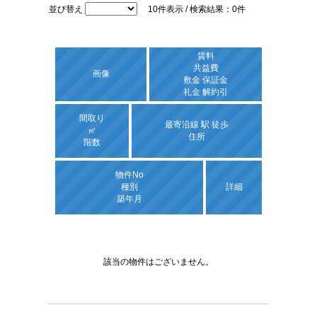
並び替え
10件表示 / 検索結果：0件
賃料
共益費
画像
敷金 保証金
礼金 解約引
間取り
最寄沿線 駅 徒歩
㎡
住所
階数
物件No
種別
詳細
築年月
該当の物件はございません。